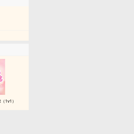
（1v1）