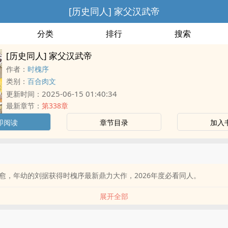
[历史同人] 家父汉武帝
分类
排行
搜索
[历史同人] 家父汉武帝
作者：
时槐序
类别：
百合肉文
2025-06-15 01:40:34
更新时间：
最新章节：
第338章
即阅读
章节目录
加入
愈，年幼的刘据获得时槐序最新鼎力大作，2026年度必看同人。
展开全部