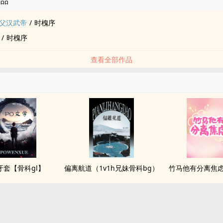
作品
家父汉武帝
/
时槐序
/
时槐序
查看全部作品
牙套【骨科gl】
偏离航道（1v1h兄妹骨科bg）
竹马他有分离焦虑