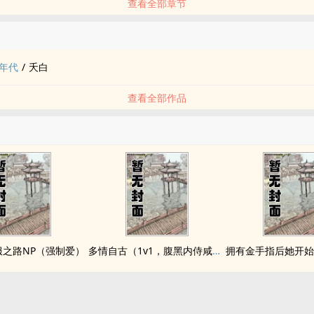
查看全部章节
品
年代
/
夭白
查看全部作品
服之路NP（强制爱）
多情自古（1v1，腹黑内侍咸鱼皇后）