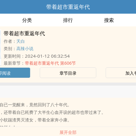
带着超市重返年代
分类
排行
搜索
带着超市重返年代
作者：
夭白
类别：
高辣小说
2024-01-12 06:32:54
更新时间：
最新章节：
带着超市重返年代 第606节
即阅读
章节目录
加入
自已一觉醒来，竟然回到了八十年代。
，还带着自已耗费了大半生心血开设的超市也带过来了。
小软踹渣男灭渣女，带着全家奔小康。
的坏女人，
展开全部